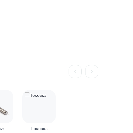
ная
Поковка