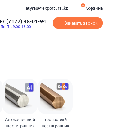
0
Корзина
atyrau@exportural.kz
+7 (7122) 48-01-94
Заказать звонок
Пн-Пт: 9:00-18:00
Алюминиевый
Бронзовый
шестигранник
шестигранник