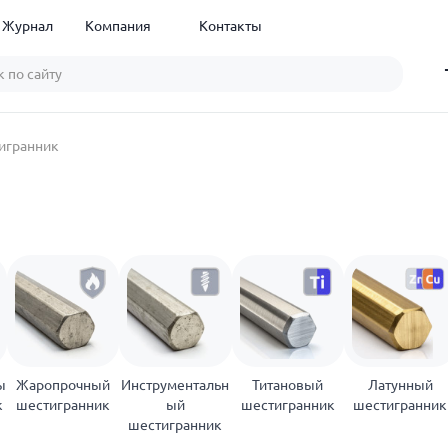
Журнал
Компания
Контакты
игранник
ы
Жаропрочный
Инструментальн
Титановый
Латунный
к
шестигранник
ый
шестигранник
шестигранник
шестигранник