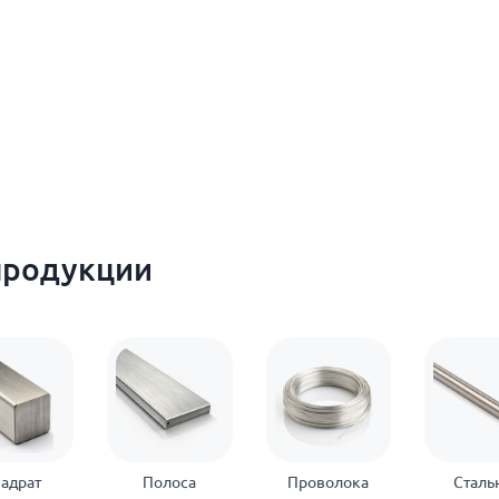
продукции
адрат
Полоса
Проволока
Сталь